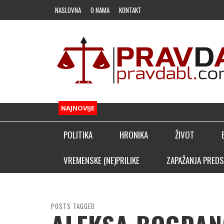
NASLOVNA
O NAMA
KONTAKT
NAJNOVIJE
POLITIKA
HRONIKA
ŽIVOT
FUDBAL
VREMENSKE (NE)PRILIKE
ZAPAŽANJA PREDS
OSTALI SPORTOVI
KLADIONIČARSKI KUTAK
POSTS TAGGED