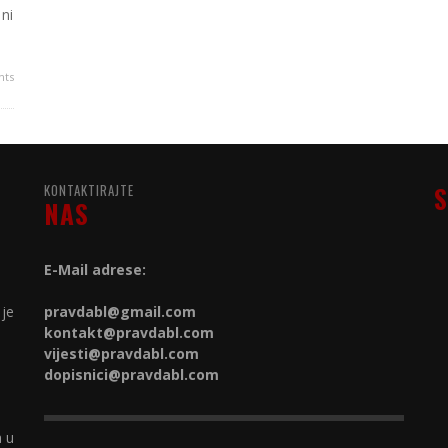
 ni
ts
KONTAKTIRAJTE
S
NAS
E-Mail adrese:
 je
pravdabl@gmail.com
kontakt@
pravdabl.com
vijesti@
pravdabl.com
dopisnici@
pravdabl.com
a u