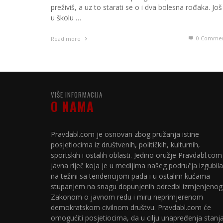
preživiš, a uz to starati se o i dva bolesna rođaka. Još
u školu …
0 Commen
Read more
VIŠE INFORMACIJA
O NAMA
Pravdabl.com je osnovan zbog pružanja istine
posjetiocima iz društvenih, političkih, kulturnih,
sportskih i ostalih oblasti. Jedino oružje Pravdabl.com
javna riječ koja je u medijima našeg područja izgubila
na težini sa tendencijom pada i u ostalim kućama
stupanjem na snagu dopunjenih odredbi izmjenjenog
Zakonom o javnom redu i miru neprimjerenom
demokratskom civilnom društvu. Pravdabl.com će
omogućiti posjetiocima, da u cilju unapređenja stanj