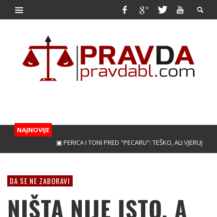
NAJNOVIJE
▣ PERICA I TONI PRED "PECARU": TEŠKO, ALI VJERUJEMO!
▣ 
DA SE NE ZABORAVI
NIŠTA NIJE ISTO, A