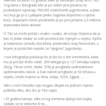
Navršilo se punih 35 godina, kako je sahranjen Josip Broz Tito.
Tog dana u Beogradu bilo je po nekim procjenama na
poslednjem ispraćaju 700.000 ožalošćenih jugoslovena, a plavi
voz koji ga je iz Ljubljane preko Zagreba dopremio u vječnu
kuću, stajanjem mirno pozdravilo je po procjenama 2,5 miliona
stanovnika bivše države!
O Titu se može pričati i onako i ovako, ali ostaje činjenica da je
kao ni jedan vladar sa ovih prostora bio cijenjen u svijetu. Vješto
je balansirao između dva bloka, predvodeći onaj Nesvrstani, u
kojem je posla bilo najviše za “njegovu” Jugoslaviju.
I ova fotografija pokazuje ko je bio ko u tim vremenima, kada
mu je počast došlo odati 209 delegacija iz 127 zemalja svijeta.
Zbog, Titove smrti, Vlada SFRJ je proglasila sedmodnevnu
opštenarodnu žalost, a Dan žalosti proglasilo je 50 država u
svijetu, među kojima su Kina, Indija, SSSR, Egipat,…..
Niko u tom trenutku nije mogao okupiti na jednom mjestu
političku elitu, ako što je Tito uspio.
I 35 godina kasnije, slike iz tog vremena djeluju kao bajka,
sviđalo se to nekome ili ne,….