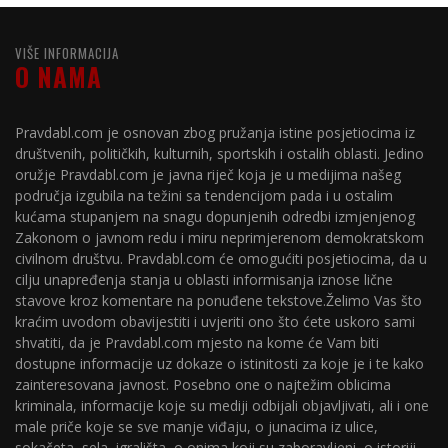
VIŠE INFORMACIJA
O NAMA
Pravdabl.com je osnovan zbog pružanja istine posjetiocima iz
društvenih, političkih, kulturnih, sportskih i ostalih oblasti. Jedino
oružje Pravdabl.com je javna riječ koja je u medijima našeg
područja izgubila na težini sa tendencijom pada i u ostalim
kućama stupanjem na snagu dopunjenih odredbi izmjenjenog
Zakonom o javnom redu i miru neprimjerenom demokratskom
civilnom društvu. Pravdabl.com će omogućiti posjetiocima, da u
cilju unapređenja stanja u oblasti informisanja iznose lične
stavove kroz komentare na ponuđene tekstove.Želimo Vas što
kraćim uvodom obavijestiti i uvjeriti ono što ćete uskoro sami
shvatiti, da je Pravdabl.com mjesto na kome će Vam biti
dostupne informacije uz dokaze o istinitosti za koje je i te kako
zainteresovana javnost. Posebno one o najtežim oblicima
kriminala, informacije koje su mediji odbijali objavljivati, ali i one
male priče koje se sve manje viđaju, o junacima iz ulice,
sokačeta, sela, igrališta, o onima koji su zaboravljeni, o istoriji