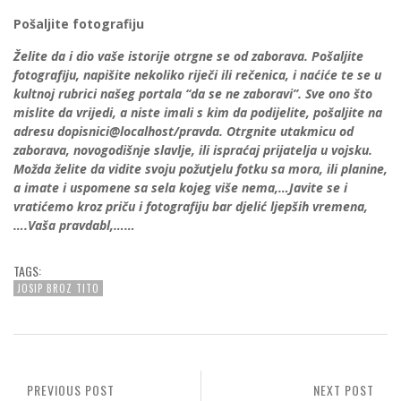
Pošaljite fotografiju
Želite da i dio vaše istorije otrgne se od zaborava. Pošaljite
fotografiju, napišite nekoliko riječi ili rečenica, i naćiće te se u
kultnoj rubrici našeg portala “da se ne zaboravi”. Sve ono što
mislite da vrijedi, a niste imali s kim da podijelite, pošaljite na
adresu dopisnici@localhost/pravda. Otrgnite utakmicu od
zaborava, novogodišnje slavlje, ili ispraćaj prijatelja u vojsku.
Možda želite da vidite svoju požutjelu fotku sa mora, ili planine,
a imate i uspomene sa sela kojeg više nema,…Javite se i
vratićemo kroz priču i fotografiju bar djelić ljepših vremena,
….Vaša pravdabl,……
TAGS:
JOSIP BROZ TITO
PREVIOUS POST
NEXT POST