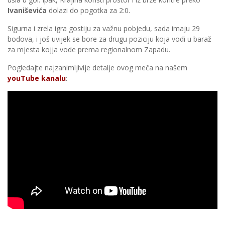
Ivaniševića
dolazi do pogotka za 2:0.
Sigurna i zrela igra gostiju za važnu pobjedu, sada imaju 29
bodova, i još uvijek se bore za drugu poziciju koja vodi u baraž
za mjesta kojja vode prema regionalnom Zapadu.
Pogledajte najzanimljivije detalje ovog meča na našem
youTube kanalu
: