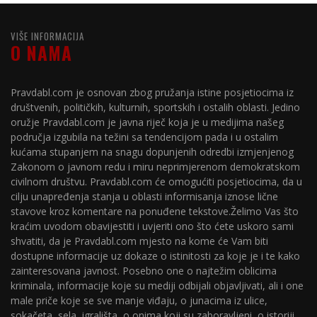
VIŠE INFORMACIJA
O NAMA
Pravdabl.com je osnovan zbog pružanja istine posjetiocima iz
društvenih, političkih, kulturnih, sportskih i ostalih oblasti. Jedino
oružje Pravdabl.com je javna riječ koja je u medijima našeg
područja izgubila na težini sa tendencijom pada i u ostalim
kućama stupanjem na snagu dopunjenih odredbi izmjenjenog
Zakonom o javnom redu i miru neprimjerenom demokratskom
civilnom društvu. Pravdabl.com će omogućiti posjetiocima, da u
cilju unapređenja stanja u oblasti informisanja iznose lične
stavove kroz komentare na ponuđene tekstove.Želimo Vas što
kraćim uvodom obavijestiti i uvjeriti ono što ćete uskoro sami
shvatiti, da je Pravdabl.com mjesto na kome će Vam biti
dostupne informacije uz dokaze o istinitosti za koje je i te kako
zainteresovana javnost. Posebno one o najtežim oblicima
kriminala, informacije koje su mediji odbijali objavljivati, ali i one
male priče koje se sve manje viđaju, o junacima iz ulice,
sokačeta, sela, igrališta, o onima koji su zaboravljeni, o istoriji