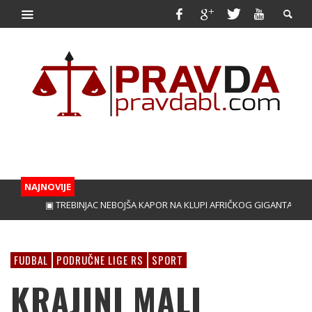
NAJNOVIJE
▣ TREBINJAC NEBOJŠA KAPOR NA KLUPI AFRIČKOG GIGANTA!
▣ VUČ
FUDBAL
PODRUČNE LIGE RS
SPORT
KRAJINI MALI