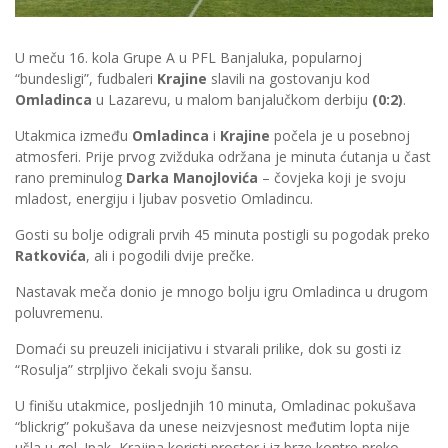
U meču 16. kola Grupe A u PFL Banjaluka, popularnoj
“bundesligi”, fudbaleri
Krajine
slavili na gostovanju kod
Omladinca
u Lazarevu, u malom banjalučkom derbiju
(0:2)
.
Utakmica između
Omladinca
i
Krajine
počela je u posebnoj
atmosferi. Prije prvog zvižduka održana je minuta ćutanja u čast
rano preminulog
Darka Manojlovića
– čovjeka koji je svoju
mladost, energiju i ljubav posvetio Omladincu.
Gosti su bolje odigrali prvih 45 minuta postigli su pogodak preko
Ratkovića
, ali i pogodili dvije prečke.
Nastavak meča donio je mnogo bolju igru Omladinca u drugom
poluvremenu.
Domaći su preuzeli inicijativu i stvarali prilike, dok su gosti iz
“Rosulja” strpljivo čekali svoju šansu.
U finišu utakmice, posljednjih 10 minuta, Omladinac pokušava
“blickrig” pokušava da unese neizvjesnost međutim lopta nije
ušla u gol. Ipak, Krajina koristi prostor i iz brze kontre preko