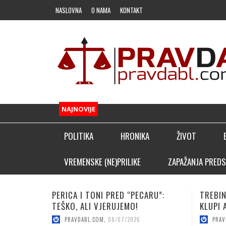
NASLOVNA
O NAMA
KONTAKT
NAJNOVIJE
POLITIKA
HRONIKA
ŽIVOT
FUDBAL
VREMENSKE (NE)PRILIKE
ZAPAŽANJA PREDS
OSTALI SPORTOVI
I TONI PRED “PECARU”:
TREBINJAC NEBOJŠA KAPOR 
KLADIONIČARSKI KUTAK
ALI VJERUJEMO!
KLUPI AFRIČKOG GIGANTA!
ABL.COM
,
08/07/2026
PRAVDABL.COM
,
08/06/2026