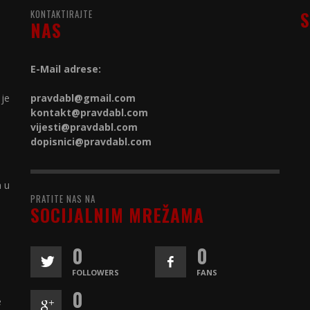
KONTAKTIRAJTE
S
NAS
E-Mail adrese:
 je
pravdabl@gmail.com
kontakt@
pravdabl.com
vijesti@
pravdabl.com
dopisnici@
pravdabl.com
a u
PRATITE NAS NA
SOCIJALNIM MREŽAMA
0
0
FOLLOWERS
FANS
0
e