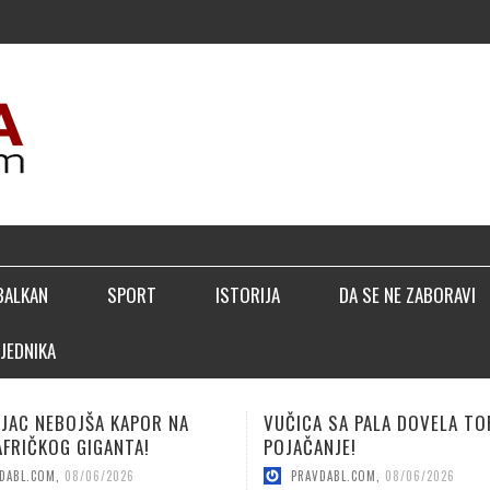
BALKAN
SPORT
ISTORIJA
DA SE NE ZABORAVI
JEDNIKA
NA
VUČICA SA PALA DOVELA TOP
LUČIĆ: B
POJAČANJE!
SEZONE!
PRAVDABL.COM
,
08/06/2026
PRAVDAB