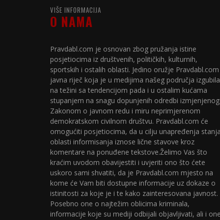
VIŠE INFORMACIJA
O NAMA
Pravdabl.com je osnovan zbog pružanja istine
posjetiocima iz društvenih, političkih, kulturnih,
sportskih i ostalih oblasti. Jedino oružje Pravdabl.com
javna riječ koja je u medijima našeg područja izgubila
na težini sa tendencijom pada i u ostalim kućama
stupanjem na snagu dopunjenih odredbi izmjenjenog
Zakonom o javnom redu i miru neprimjerenom
demokratskom civilnom društvu. Pravdabl.com će
omogućiti posjetiocima, da u cilju unapređenja stanj
oblasti informisanja iznose lične stavove kroz
komentare na ponuđene tekstove.Želimo Vas što
kraćim uvodom obavijestiti i uvjeriti ono što ćete
uskoro sami shvatiti, da je Pravdabl.com mjesto na
kome će Vam biti dostupne informacije uz dokaze o
istinitosti za koje je i te kako zainteresovana javnost.
Posebno one o najtežim oblicima kriminala,
informacije koje su mediji odbijali objavljivati, ali i on