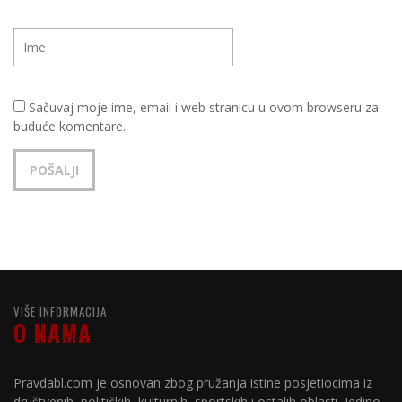
Sačuvaj moje ime, email i web stranicu u ovom browseru za
buduće komentare.
VIŠE INFORMACIJA
O NAMA
Pravdabl.com je osnovan zbog pružanja istine posjetiocima iz
društvenih, političkih, kulturnih, sportskih i ostalih oblasti. Jedino