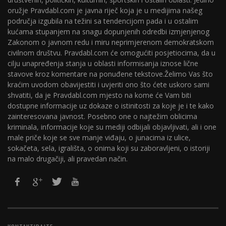
oružje Pravdabl.com je javna riječ koja je u medijima našeg
područja izgubila na težini sa tendencijom pada i u ostalim
kućama stupanjem na snagu dopunjenih odredbi izmjenjenog
Zakonom o javnom redu i miru neprimjerenom demokratskom
civilnom društvu. Pravdabl.com će omogućiti posjetiocima, da u
cilju unapređenja stanja u oblasti informisanja iznose lične
stavove kroz komentare na ponuđene tekstove.Želimo Vas što
kraćim uvodom obavijestiti i uvjeriti ono što ćete uskoro sami
shvatiti, da je Pravdabl.com mjesto na kome će Vam biti
dostupne informacije uz dokaze o istinitosti za koje je i te kako
zainteresovana javnost. Posebno one o najtežim oblicima
kriminala, informacije koje su mediji odbijali objavljivati, ali i one
male priče koje se sve manje viđaju, o junacima iz ulice,
sokačeta, sela, igrališta, o onima koji su zaboravljeni, o istoriji
na malo drugačiji, ali pravedan način.