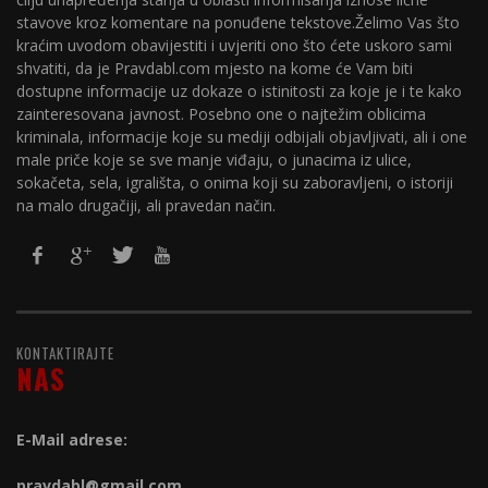
stavove kroz komentare na ponuđene tekstove.Želimo Vas što
kraćim uvodom obavijestiti i uvjeriti ono što ćete uskoro sami
shvatiti, da je Pravdabl.com mjesto na kome će Vam biti
dostupne informacije uz dokaze o istinitosti za koje je i te kako
zainteresovana javnost. Posebno one o najtežim oblicima
kriminala, informacije koje su mediji odbijali objavljivati, ali i one
male priče koje se sve manje viđaju, o junacima iz ulice,
sokačeta, sela, igrališta, o onima koji su zaboravljeni, o istoriji
na malo drugačiji, ali pravedan način.
KONTAKTIRAJTE
NAS
E-Mail adrese:
pravdabl@gmail.com