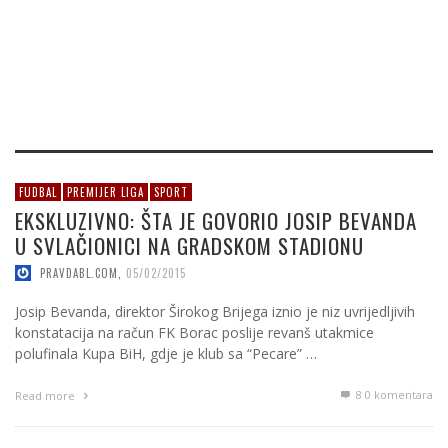
FUDBAL
PREMIJER LIGA
SPORT
EKSKLUZIVNO: ŠTA JE GOVORIO JOSIP BEVANDA
U SVLAČIONICI NA GRADSKOM STADIONU
PRAVDABL.COM
,
05/02/2015
Josip Bevanda, direktor Širokog Brijega iznio je niz uvrijedljivih
konstatacija na račun FK Borac poslije revanš utakmice
polufinala Kupa BiH, gdje je klub sa “Pecare” …
8
0 komentara
Read more