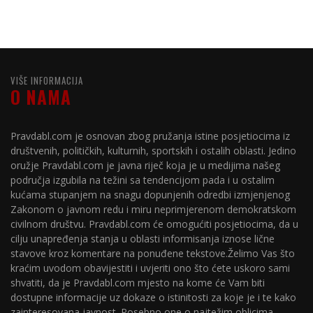
VIŠE INFORMACIJA
O NAMA
Pravdabl.com je osnovan zbog pružanja istine posjetiocima iz
društvenih, političkih, kulturnih, sportskih i ostalih oblasti. Jedino
oružje Pravdabl.com je javna riječ koja je u medijima našeg
područja izgubila na težini sa tendencijom pada i u ostalim
kućama stupanjem na snagu dopunjenih odredbi izmjenjenog
Zakonom o javnom redu i miru neprimjerenom demokratskom
civilnom društvu. Pravdabl.com će omogućiti posjetiocima, da u
cilju unapređenja stanja u oblasti informisanja iznose lične
stavove kroz komentare na ponuđene tekstove.Želimo Vas što
kraćim uvodom obavijestiti i uvjeriti ono što ćete uskoro sami
shvatiti, da je Pravdabl.com mjesto na kome će Vam biti
dostupne informacije uz dokaze o istinitosti za koje je i te kako
zainteresovana javnost. Posebno one o najtežim oblicima