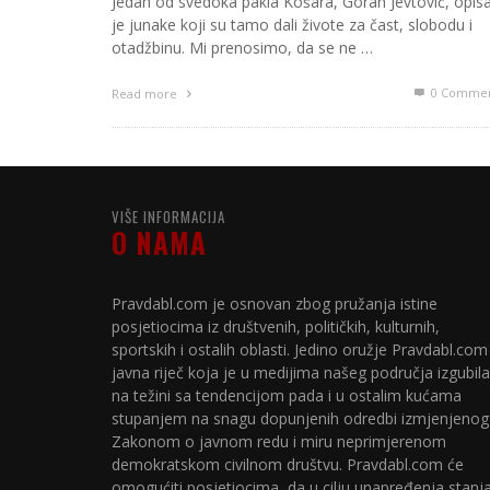
Jedan od svedoka pakla Košara, Goran Jevtović, opis
je junake koji su tamo dali živote za čast, slobodu i
otadžbinu. Mi prenosimo, da se ne …
0 Commen
Read more
VIŠE INFORMACIJA
O NAMA
Pravdabl.com je osnovan zbog pružanja istine
posjetiocima iz društvenih, političkih, kulturnih,
sportskih i ostalih oblasti. Jedino oružje Pravdabl.com
javna riječ koja je u medijima našeg područja izgubila
na težini sa tendencijom pada i u ostalim kućama
stupanjem na snagu dopunjenih odredbi izmjenjenog
Zakonom o javnom redu i miru neprimjerenom
demokratskom civilnom društvu. Pravdabl.com će
omogućiti posjetiocima, da u cilju unapređenja stanj