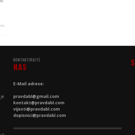
ao
ts
KONTAKTIRAJTE
S
NAS
E-Mail adrese:
 je
pravdabl@gmail.com
kontakt@
pravdabl.com
vijesti@
pravdabl.com
dopisnici@
pravdabl.com
a u