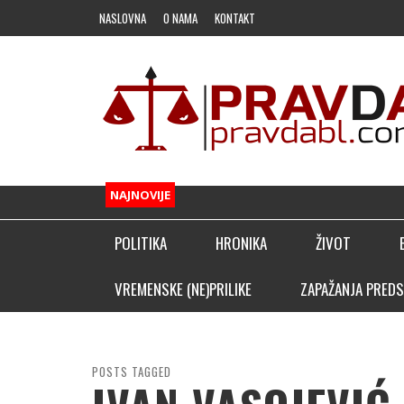
NASLOVNA
O NAMA
KONTAKT
NAJNOVIJE
POLITIKA
HRONIKA
ŽIVOT
FUDBAL
VREMENSKE (NE)PRILIKE
ZAPAŽANJA PREDS
OSTALI SPORTOVI
KLADIONIČARSKI KUTAK
POSTS TAGGED