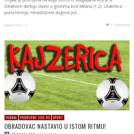
lokalnom derbiju slavio u gostima kod Milana (1:2). Utakmica
puna tenzija, neraščišćeni dugova još …
1
Comment
Read more
FUDBAL
PODRUČNE LIGE RS
SPORT
OBRADOVAC NASTAVIO U ISTOM RITMU!