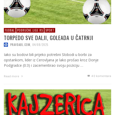
FUDBAL
PODRUČNE LIGE RS
SPORT
TORPEDO SVE DALJI, GOLEADA U ČATRNJI
PRAVDABL.COM
,
04/08/2025
Iako su bodovi bili prijeko potrebni Slobodi u borbi za
opstankom, lider iz Cerovljana je lako prošao kroz Donje
Podgradce (0:3) i zacementirao svoju poziciju …
4
0 komentara
Read more