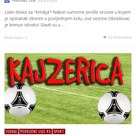
PRAVDABL.COM
,
09/03/2024
Lider dolazi sa “Krndija”! Nakon sumorne prošle sezone u kojem
je opstanak izboren u posljednjem kolu, ove sezone Obradovac
je krenuo silovito! Slavili su u …
3
0 komentara
Read more
FUDBAL
PODRUČNE LIGE RS
SPORT