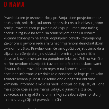
O NAMA
Pravdabl.com je osnovan zbog pružanja istine posjetiocima iz
društvenih, političkih, kulturnih, sportskih i ostalih oblasti. Jedino
oružje Pravdabl.com je javna riječ koja je u medijima našeg
područja izgubila na težini sa tendencijom pada i u ostalim
kućama stupanjem na snagu dopunjenih odredbi izmjenjenog
Zakonom o javnom redu i miru neprimjerenom demokratskom
civilnom društvu. Pravdabl.com će omogućiti posjetiocima, da u
cilju unapređenja stanja u oblasti informisanja iznose lične
stavove kroz komentare na ponuđene tekstove.Želimo Vas što
kraćim uvodom obavijestiti i uvjeriti ono što ćete uskoro sami
shvatiti, da je Pravdabl.com mjesto na kome će Vam biti
dostupne informacije uz dokaze o istinitosti za koje je i te kako
zainteresovana javnost. Posebno one o najtežim oblicima
kriminala, informacije koje su mediji odbijali objavljivati, ali i one
male priče koje se sve manje viđaju, o junacima iz ulice,
sokačeta, sela, igrališta, o onima koji su zaboravljeni, o istoriji
na malo drugačiji, ali pravedan način.