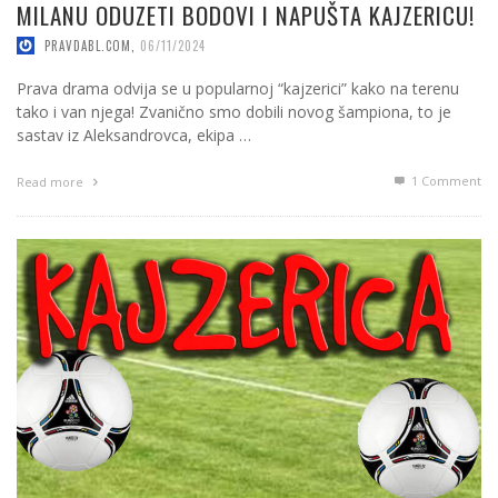
MILANU ODUZETI BODOVI I NAPUŠTA KAJZERICU!
PRAVDABL.COM
,
06/11/2024
Prava drama odvija se u popularnoj “kajzerici” kako na terenu
tako i van njega! Zvanično smo dobili novog šampiona, to je
sastav iz Aleksandrovca, ekipa …
1
Comment
Read more