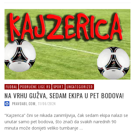
FUDBAL
PODRUČNE LIGE RS
SPORT
UNCATEGORIZED
NA VRHU GUŽVA, SEDAM EKIPA U PET BODOVA!
PRAVDABL.COM
,
11/06/2024
“Kajzerica” čini se nikada zanimljivija, čak sedam ekipa nalazi se
unutar samo pet bodova, što znači da svakih narednih 90
minuta može donijeti veliko tumbanje …