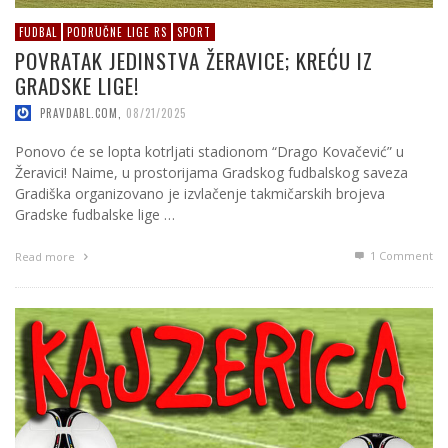
FUDBAL
PODRUČNE LIGE RS
SPORT
POVRATAK JEDINSTVA ŽERAVICE; KREĆU IZ
GRADSKE LIGE!
PRAVDABL.COM
,
08/21/2025
Ponovo će se lopta kotrljati stadionom “Drago Kovačević” u
Žeravici! Naime, u prostorijama Gradskog fudbalskog saveza
Gradiška organizovano je izvlačenje takmičarskih brojeva
Gradske fudbalske lige …
1
Comment
Read more