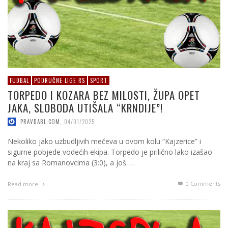
FUDBAL
PODRUČNE LIGE RS
SPORT
TORPEDO I KOZARA BEZ MILOSTI, ŽUPA OPET
JAKA, SLOBODA UTIŠALA “KRNDIJE”!
PRAVDABL.COM
,
04/01/2025
Nekoliko jako uzbudljivih mečeva u ovom kolu “Kajzerice” i
sigurne pobjede vodećih ekipa. Torpedo je prilično lako izašao
na kraj sa Romanovcima (3:0), a još …
0 Comments
Read more