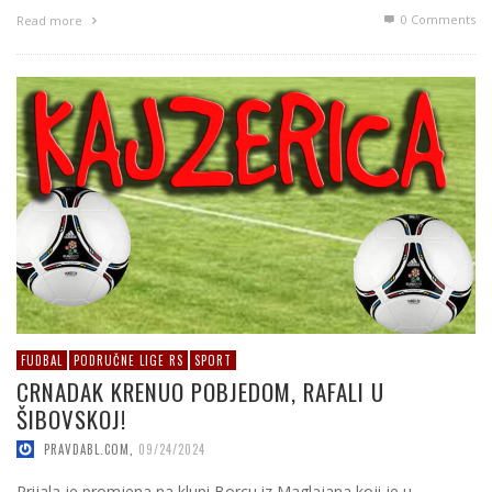
0 Comments
Read more
FUDBAL
PODRUČNE LIGE RS
SPORT
CRNADAK KRENUO POBJEDOM, RAFALI U
ŠIBOVSKOJ!
PRAVDABL.COM
,
09/24/2024
Prijala je promjena na klupi Borcu iz Maglajana koji je u