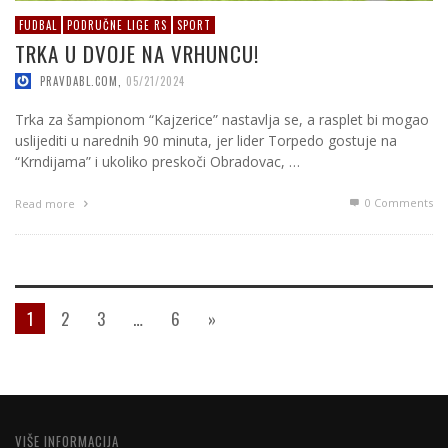
FUDBAL
PODRUČNE LIGE RS
SPORT
TRKA U DVOJE NA VRHUNCU!
PRAVDABL.COM
,
05/21/2024
Trka za šampionom “Kajzerice” nastavlja se, a rasplet bi mogao
uslijediti u narednih 90 minuta, jer lider Torpedo gostuje na
“Krndijama” i ukoliko preskoči Obradovac, …
0 Comments
Read more
1
2
3
…
6
»
VIŠE INFORMACIJA