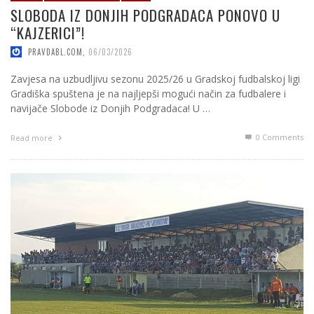
SLOBODA IZ DONJIH PODGRADACA PONOVO U
“KAJZERICI”!
PRAVDABL.COM
,
06/03/2026
Zavjesa na uzbudljivu sezonu 2025/26 u Gradskoj fudbalskoj ligi
Gradiška spuštena je na najljepši mogući način za fudbalere i
navijače Slobode iz Donjih Podgradaca! U …
0 Comments
Read more