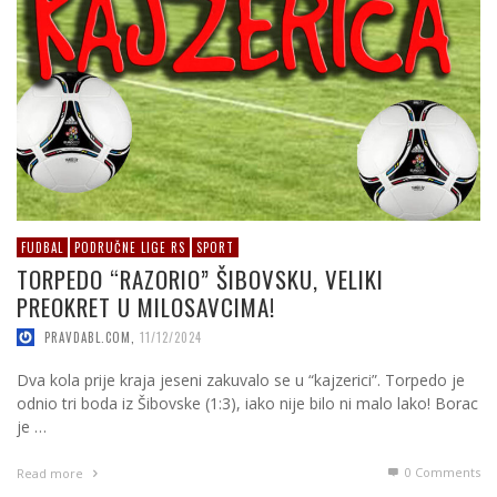
FUDBAL
PODRUČNE LIGE RS
SPORT
TORPEDO “RAZORIO” ŠIBOVSKU, VELIKI
PREOKRET U MILOSAVCIMA!
PRAVDABL.COM
,
11/12/2024
Dva kola prije kraja jeseni zakuvalo se u “kajzerici”. Torpedo je
odnio tri boda iz Šibovske (1:3), iako nije bilo ni malo lako! Borac
je …
0 Comments
Read more