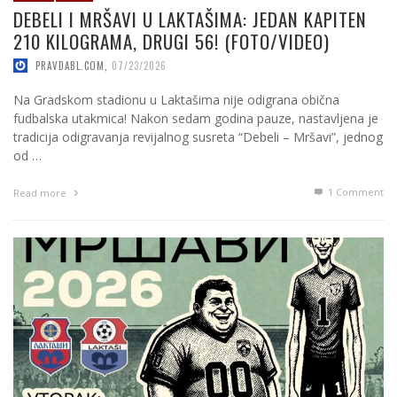
DEBELI I MRŠAVI U LAKTAŠIMA: JEDAN KAPITEN
210 KILOGRAMA, DRUGI 56! (FOTO/VIDEO)
PRAVDABL.COM
,
07/23/2026
Na Gradskom stadionu u Laktašima nije odigrana obična
fudbalska utakmica! Nakon sedam godina pauze, nastavljena je
tradicija odigravanja revijalnog susreta “Debeli – Mršavi”, jednog
od …
1
Comment
Read more