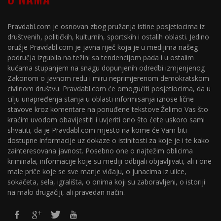
Pravdabl.com je osnovan zbog pružanja istine posjetiocima iz
društvenih, političkih, kulturnih, sportskih i ostalih oblasti. Jedino
oružje Pravdabl.com je javna riječ koja je u medijima našeg
područja izgubila na težini sa tendencijom pada i u ostalim
kućama stupanjem na snagu dopunjenih odredbi izmjenjenog
Zakonom o javnom redu i miru neprimjerenom demokratskom
civilnom društvu. Pravdabl.com će omogućiti posjetiocima, da u
cilju unapređenja stanja u oblasti informisanja iznose lične
stavove kroz komentare na ponuđene tekstove.Želimo Vas što
kraćim uvodom obavijestiti i uvjeriti ono što ćete uskoro sami
shvatiti, da je Pravdabl.com mjesto na kome će Vam biti
dostupne informacije uz dokaze o istinitosti za koje je i te kako
zainteresovana javnost. Posebno one o najtežim oblicima
kriminala, informacije koje su mediji odbijali objavljivati, ali i one
male priče koje se sve manje viđaju, o junacima iz ulice,
sokačeta, sela, igrališta, o onima koji su zaboravljeni, o istoriji
na malo drugačiji, ali pravedan način.