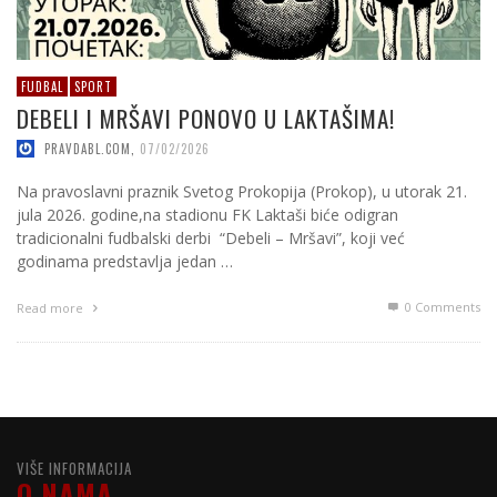
FUDBAL
SPORT
DEBELI I MRŠAVI PONOVO U LAKTAŠIMA!
PRAVDABL.COM
,
07/02/2026
Na pravoslavni praznik Svetog Prokopija (Prokop), u utorak 21.
jula 2026. godine,na stadionu FK Laktaši biće odigran
tradicionalni fudbalski derbi “Debeli – Mršavi”, koji već
godinama predstavlja jedan …
0 Comments
Read more
VIŠE INFORMACIJA
O NAMA