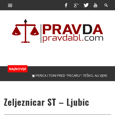
NAJNOVIJE
▣ PERICA I TONI PRED "PECARU": TEŠKO, ALI VJERUJEMO!
Zeljeznicar ST – Ljubic