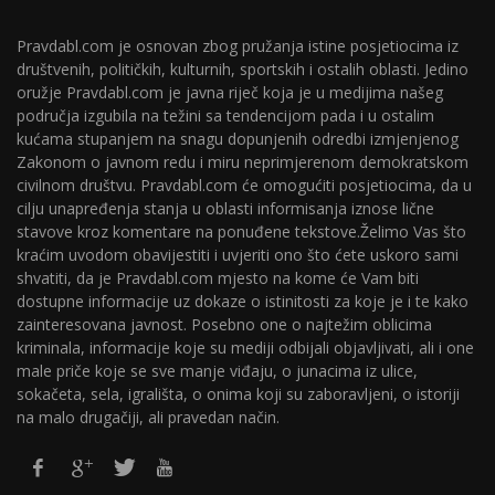
Pravdabl.com je osnovan zbog pružanja istine posjetiocima iz
društvenih, političkih, kulturnih, sportskih i ostalih oblasti. Jedino
oružje Pravdabl.com je javna riječ koja je u medijima našeg
područja izgubila na težini sa tendencijom pada i u ostalim
kućama stupanjem na snagu dopunjenih odredbi izmjenjenog
Zakonom o javnom redu i miru neprimjerenom demokratskom
civilnom društvu. Pravdabl.com će omogućiti posjetiocima, da u
cilju unapređenja stanja u oblasti informisanja iznose lične
stavove kroz komentare na ponuđene tekstove.Želimo Vas što
kraćim uvodom obavijestiti i uvjeriti ono što ćete uskoro sami
shvatiti, da je Pravdabl.com mjesto na kome će Vam biti
dostupne informacije uz dokaze o istinitosti za koje je i te kako
zainteresovana javnost. Posebno one o najtežim oblicima
kriminala, informacije koje su mediji odbijali objavljivati, ali i one
male priče koje se sve manje viđaju, o junacima iz ulice,
sokačeta, sela, igrališta, o onima koji su zaboravljeni, o istoriji
na malo drugačiji, ali pravedan način.