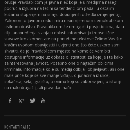
oružje Pravdabl.com je javna riječ koja je u medijima našeg
područja izgubila na težini sa tendencijom pada i u ostalim
kućama stupanjem na snagu dopunjenih odredbi izmjenjenog
Zakonom o javnom redu i miru neprimjerenom demokratskom
civilnom društvu. Pravdabl.com će omogućiti posjetiocima, da u
cilju unapređenja stanja u oblasti informisanja iznose lične
stavove kroz komentare na ponuđene tekstove.Želimo Vas što
kraćim uvodom obavijestiti i uvjeriti ono što ćete uskoro sami
shvatiti, da je Pravdabl.com mjesto na kome će Vam biti
dostupne informacije uz dokaze o istinitosti za koje je i te kako
zainteresovana javnost. Posebno one o najtežim oblicima
kriminala, informacije koje su mediji odbijali objavljivati, ali i one
male priče koje se sve manje viđaju, o junacima iz ulice,
sokačeta, sela, igrališta, o onima koji su zaboravljeni, o istoriji
na malo drugačiji, ali pravedan način.
KONTAKTIRAJTE