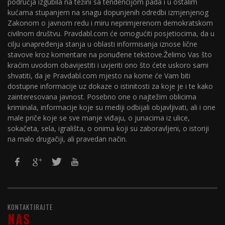
područja izgubila na težini sa tendencijom pada i u ostalim
kućama stupanjem na snagu dopunjenih odredbi izmjenjenog
Zakonom o javnom redu i miru neprimjerenom demokratskom
civilnom društvu. Pravdabl.com će omogućiti posjetiocima, da u
cilju unapređenja stanja u oblasti informisanja iznose lične
stavove kroz komentare na ponuđene tekstove.Želimo Vas što
kraćim uvodom obavijestiti i uvjeriti ono što ćete uskoro sami
shvatiti, da je Pravdabl.com mjesto na kome će Vam biti
dostupne informacije uz dokaze o istinitosti za koje je i te kako
zainteresovana javnost. Posebno one o najtežim oblicima
kriminala, informacije koje su mediji odbijali objavljivati, ali i one
male priče koje se sve manje viđaju, o junacima iz ulice,
sokačeta, sela, igrališta, o onima koji su zaboravljeni, o istoriji
na malo drugačiji, ali pravedan način.
KONTAKTIRAJTE
NAS