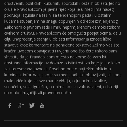
društvenih, političkih, kulturnih, sportskih i ostalih oblasti. Jedino
oružje Pravdabl.com je javna riječ koja je u medijima našeg
područja izgubila na težini sa tendencijom pada i u ostalim
kućama stupanjem na snagu dopunjenih odredbi izmjenjenog
Zakonom o javnom redu i miru neprimjerenom demokratskom
civilnom društvu. Pravdabl.com će omogućiti posjetiocima, da u
cilju unapređenja stanja u oblasti informisanja iznose lične
stavove kroz komentare na ponuđene tekstove.Želimo Vas što
kraćim uvodom obavijestiti i uvjeriti ono što ćete uskoro sami
shvatiti, da je Pravdabl.com mjesto na kome će Vam biti
dostupne informacije uz dokaze o istinitosti za koje je i te kako
zainteresovana javnost. Posebno one o najtežim oblicima
kriminala, informacije koje su mediji odbijali objavljivati, ali i one
male priče koje se sve manje viđaju, o junacima iz ulice,
sokačeta, sela, igrališta, o onima koji su zaboravljeni, o istoriji
na malo drugačiji, ali pravedan način.