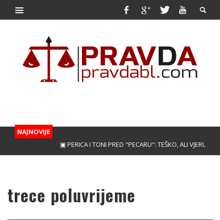
NAJNOVIJE
▣ PERICA I TONI PRED "PECARU": TEŠKO, ALI VJERUJEMO!
trece poluvrijeme